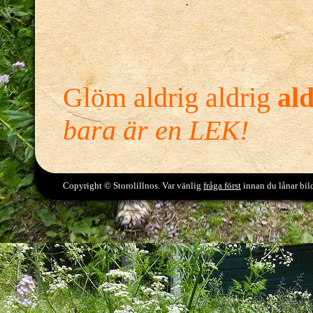
Glöm aldrig aldrig
ald
bara är en LEK!
Copyright © Storolillnos. Var vänlig
fråga först
innan du lånar bild