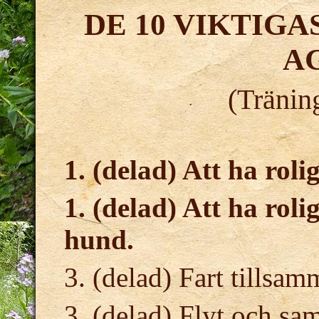
DE 10 VIKTIGA
A
(Tränin
1. (delad) Att ha rolig
1. (delad) Att ha ro
hund.
3. (delad) Fart tills
3. (delad) Flyt och sa