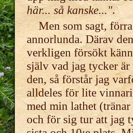
här... så kanske..."
.
Men som sagt, förra
annorlunda. Därav denn
verkligen försökt känn
själv vad jag tycker är
den, så förstår jag varf
alldeles för lite vinna
med min lathet (tränar a
och för sig tur att jag 
sista och 10:e plats. Mi