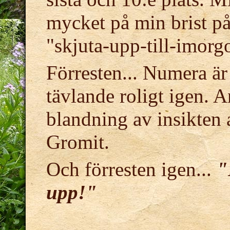
mycket på min brist på
"skjuta-upp-till-imorg
Förresten... Numera är
tävlande roligt igen. 
blandning av insikten 
Gromit.
Och förresten igen...
"
upp!"