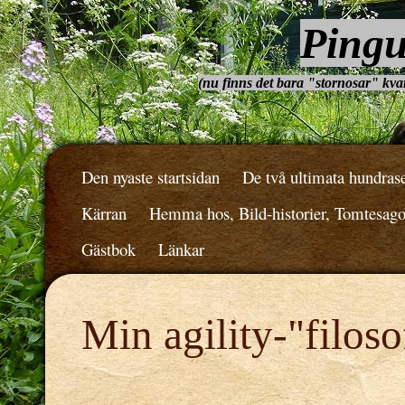
Pingu
(nu finns det bara "stornosar" kvar.
Den nyaste startsidan
De två ultimata hundras
Kärran
Hemma hos, Bild-historier, Tomtesag
Gästbok
Länkar
Min agility-"filoso