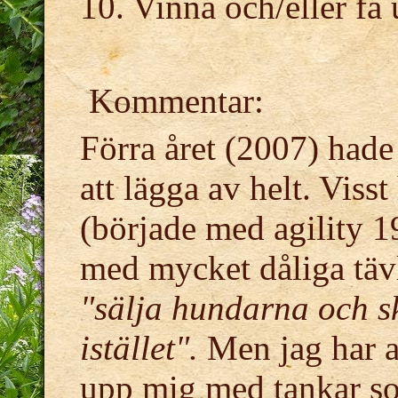
10. Vinna och/eller få
Kommentar:
Förra året (2007) hade 
att lägga av helt. Viss
(började med agility 1
med mycket dåliga tävli
"sälja hundarna och s
istället".
Men jag har al
upp mig med tankar 