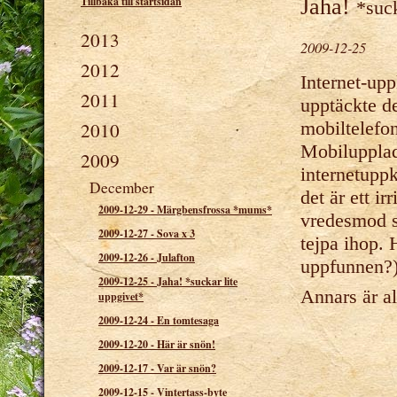
Tillbaka till startsidan
Jaha!
*suck
2013
2009-12-25
2012
Internet-up
2011
upptäckte de
mobiltelefon
2010
Mobilupplad
2009
internetuppk
December
det är ett i
2009-12-29
-
Märgbensfrossa *mums*
vredesmod s
2009-12-27
-
Sova x 3
tejpa ihop. 
2009-12-26
-
Julafton
uppfunnen?)
2009-12-25
-
Jaha! *suckar lite
Annars är al
uppgivet*
2009-12-24
-
En tomtesaga
2009-12-20
-
Här är snön!
2009-12-17
-
Var är snön?
2009-12-15
-
Vintertass-byte