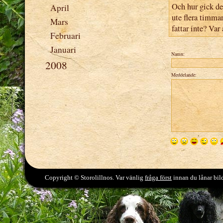
Och hur gick de
April
ute flera timmar
Mars
fattar inte? Var 
Februari
Januari
Namn:
2008
Meddelande:
Copyright © Storolillnos. Var vänlig
fråga först
innan du lånar bild