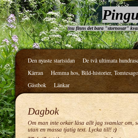
Pingu
(nu finns det bara "stornosar" kvar.
Den nyaste startsidan
De två ultimata hundras
Kärran
Hemma hos, Bild-historier, Tomtesag
Gästbok
Länkar
Dagbok
Om man inte orkar läsa allt jag svamlar om, s
utan en massa tjatig text. Lycka till!
:)