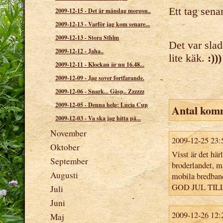
Ett tag sena
2009-12-15
-
Det är måndag morgon..
2009-12-13
-
Varför jag kom senare...
2009-12-13
-
Stora Sthlm
Det var slad
2009-12-12
-
Jaha..
lite käk.
:)))
2009-12-11
-
Klockan är nu 16.48...
2009-12-09
-
Jag sover fortfarande.
2009-12-06
-
Snark... Gäsp.. Zzzzzz
2009-12-05
-
Denna helg: Lucia Cup
Antal kom
2009-12-03
-
Va ska jag hitta på...
November
2009-12-25 23:
Oktober
Visst är det här
September
broderlandet, 
Augusti
mobila bredband
GOD JUL TIL
Juli
Juni
2009-12-26 12:
Maj