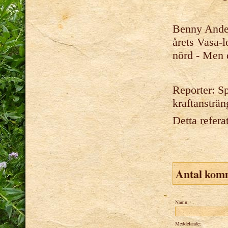
Benny Anders
årets Vasa-lo
nörd - Men d
Reporter: Sp
kraftansträ
Detta refera
Antal kom
Namn:
Meddelande: