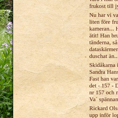
frukost till 
Nu har vi va
liten före f
kameran... H
ätit! Han br
tänderna, så
dataskärmen.
duschat än..
Skidåkarna 
Sandra Hans
Fast han var
det - 157 - 
nr 157 och n
Va´ spännan
Rickard Ols
upp inför l