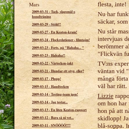
flesta, inte!
Mars
2009-03-31
-
Tack, slagsmål o
Nu har funkt
hundträning
säckar, som 
2009-03-29
-
Stöld!!
Nu står mass
2009-03-27
-
En Keaton-kram!
intervjuas d
2009-03-24
-
Flockrelationer - filmtajm!
berömmer all
2009-03-23
-
Forts. på "Hahaha... "
"Flickvän f
2009-03-23
-
Hahaha!!
TV:ns expert
2009-03-22
-
Vårtecken-jakt
väntan vid "
2009-03-21
-
Hundar ett otyg, eller?
många förta
2009-03-17
-
Plupp!
väl har rätt.
2009-03-15
-
Handtecken
2009-03-14
-
Testing-team igen!
Lizzie
rappo
om hon har f
2009-03-14
-
Jag testar...
hon på att n
2009-03-13
-
En liten Keaton-rapport
skidlopp! Ja
2009-03-12
-
Bara så ni vet...
blå-soppa. I
2009-03-11
-
SNÖÖÖÖ!!!!