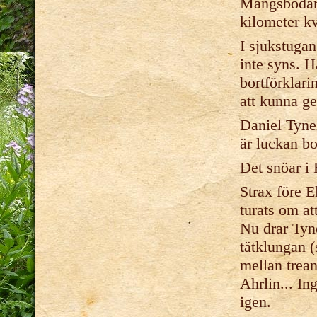
Mångsbodarn
kilometer kv
I sjukstuga
inte syns. H
bortförklari
att kunna g
Daniel Tyne
är luckan bo
Det snöar i
Strax före E
turats om at
Nu drar Tyne
tätklungan (
mellan trean
Ahrlin... In
igen.