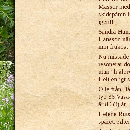
Massor med 
skidspåren l
igen!!
Sandra Hans
Hansson när
min frukost 
Nu missade 
resonerar do
utan "hjälpr
Helt enligt 
Olle från Bål
typ 36 Vasa
är 80 (!) år!
Helene Ruts
spåret. Åker