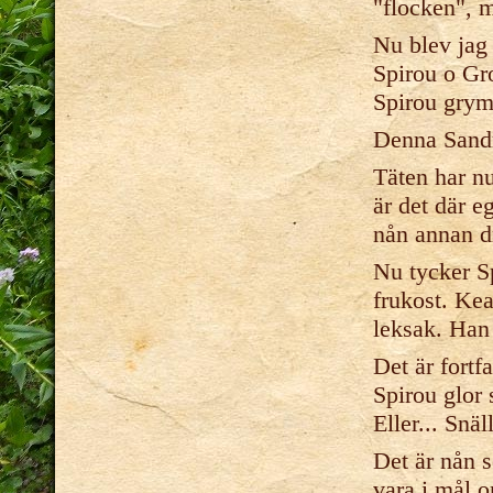
"flocken", m
Nu blev jag 
Spirou o Gro
Spirou grymt
Denna Sandr
Täten har nu
är det där e
nån annan dr
Nu tycker S
frukost. Kea
leksak. Han 
Det är fortf
Spirou glo
Eller... Snäl
Det är nån 
vara i mål 