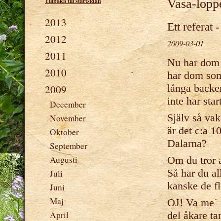
Tillbaka till startsidan
Vasa-lopp
2013
Ett referat -
2012
2009-03-01
2011
Nu har dom s
2010
har dom som 
långa backen
2009
inte har star
December
Själv så vak
November
är det c:a 1
Oktober
Dalarna?
September
Om du tror a
Augusti
Så har du a
Juli
kanske de fl
Juni
Maj
OJ! Va me´ 
del åkare ta
April