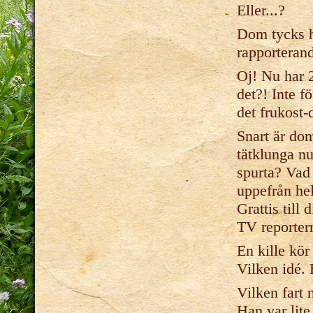
Eller...?
Dom tycks ha
rapporterand
Oj! Nu har 2
det?! Inte f
det frukost-
Snart är do
tätklunga nu
spurta? Vad 
uppefrån hel
Grattis til
TV reportern
En kille kör
Vilken idé. 
Vilken fart 
Han var lite