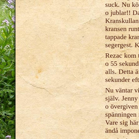
suck. Nu kör
o jublar!! D
Kranskullan 
kransen runt
tappade kran
segergest. K
Rezac kom tr
o 55 sekunde
alls. Detta 
sekunder eft
Nu väntar vi
själv. Jenny
o övergiven 
spänningen m
Vare sig här
ändå imponer