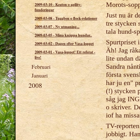
Morots-sopp
2009-03-10
-
Keaton o agility-
funderingar
Just nu är d
2009-03-08
-
Tuggben o flock-relationer
tre stycken
2009-03-07
-
Ny utmaning...
tala hund-sp
2009-03-05
-
Mina knäppa hundar..
Spurtpriset 
2009-03-02
-
Dagen efter Vasa-loppet
Äh! Jag råka
2009-03-01
-
Vasa-loppet! Ett referat -
lite undan d
live!
Sandra nånti
Februari
första svens
Januari
har ju en" p
2008
(!) stycken 
såg jag ING
o skriver. D
iof ha missa
TV-reporten 
jobbigt. Han