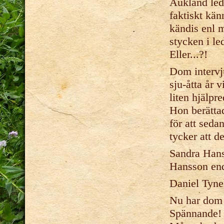
Aukland led
faktiskt kän
kändis enl 
stycken i le
Eller...?!
Dom intervj
sju-åtta år 
liten hjälpr
Hon berättad
för att seda
tycker att d
Sandra Hans
Hansson enda
Daniel Tynel
Nu har dom g
Spännande! 