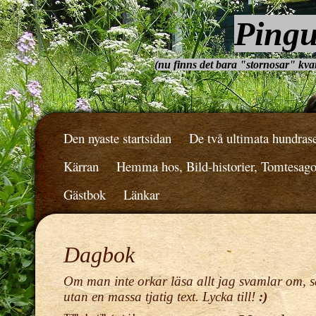
Pingu
(nu finns det bara "stornosar" kvar.
Den nyaste startsidan
De två ultimata hundras
Kärran
Hemma hos, Bild-historier, Tomtesag
Gästbok
Länkar
Dagbok
Om man inte orkar läsa allt jag svamlar om, s
utan en massa tjatig text. Lycka till!
:)