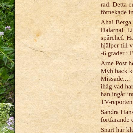
rad. Detta e
förnekade in
Aha! Berga 
Dalarna! Lil
spårchef. Ha
hjälper till
-6 grader i 
Arne Post he
Myhlback ko
Missade....
ihåg vad han
han ingår in
TV-reporten
Sandra Hans
fortfarande
Snart har k