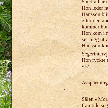
Sandra har n
Hon leder n
Hansson blir
efter den an
kommer hon 
Hon kom i m
ser pigg ut.
Hansson kom
Segerintervj
Hon ryckte 
va?
Avspärrning
Sälen - Mora
framtids seg