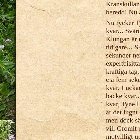
Kranskullan 
beredd! Nu ä
Nu rycker T
kvar... Svär
Klungan är n
tidigare... 
sekunder ner 
expertbisitt
kraftiga tag
c:a fem seku
kvar. Luckan
backe kvar..
kvar, Tynell
är det lugnt
men dock sä
vill Gromit 
motvilligt 