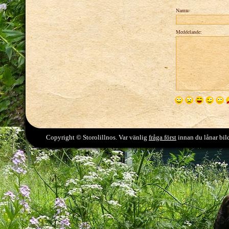
Namn:
Meddelande:
Copyright © Storolillnos. Var vänlig
fråga först
innan du lånar bild