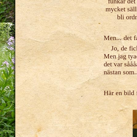
funkar det
mycket säll
bli ord
Men... det f
Jo, de fick 
Men jag tyad
det var sååå
nästan som..
Här en bild 