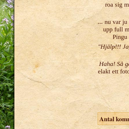
roa sig m
... nu var j
upp full m
Pingu 
"Hjälp!!! J
Haha! Så g
elakt ett fo
Antal kom