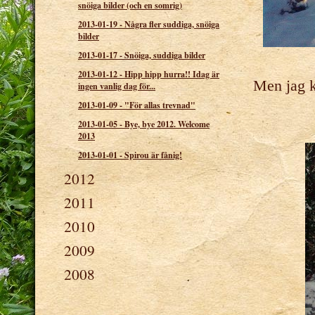
snöiga bilder (och en somrig)
2013-01-19
-
Några fler suddiga, snöiga
bilder
2013-01-17
-
Snöiga, suddiga bilder
2013-01-12
-
Hipp hipp hurra!! Idag är
Men jag k
ingen vanlig dag för...
2013-01-09
-
"För allas trevnad"
2013-01-05
-
Bye, bye 2012. Welcome
2013
2013-01-01
-
Spirou är fånig!
2012
2011
2010
2009
2008