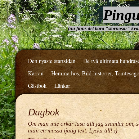
Pingu
(nu finns det bara "stornosar" kvar.
Den nyaste startsidan
De två ultimata hundras
Kärran
Hemma hos, Bild-historier, Tomtesag
Gästbok
Länkar
Dagbok
Om man inte orkar läsa allt jag svamlar om, s
utan en massa tjatig text. Lycka till!
:)