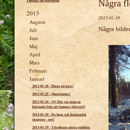
Tillbaka till startsidan
Några fl
2013
2013-01-19
Augusti
Några bilder
Juli
Juni
Maj
April
Mars
Februari
Januari
2013-01-30
-
Pingu på kurs!
2013-01-25
-
Omröstning!
2013-01-24
-
Oj! Där var man en
hårsmån från att trampa i klaveret!
2013-01-20
-
En lugn och harmonisk
skogstur - not!
2013-01-19
-
Ytterligare några suddiga,