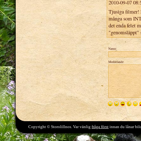
2010-09-07 08:
Tjusiga filmer! 
många som INTE g
det enda felet m
"genomsläppt" s
Namn:
Meddelande:
Copyright © Storolillnos. Var vänlig
fråga först
innan du lånar bild