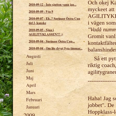
Och okej Kat
2010-09-12
-
Inte sjutton vann jag...
myckeet att 
2010-09-09
-
9 to 9
AGILITYKLAS
2010-09-07
-
Eh..? Springer Östra Cup
i vägen som
del 2, kanske
"Vadå numme
2010-09-05
-
Sjua i
AGILITYKLASSEN!!! :)
Gromit vanl
2010-09-04
-
Springer Östra Cup...
kontaktfälte
2010-09-04
-
Om lite drygt fyra timmar...
balanshinder
Augusti
Så ett pytte
Juli
riktig coach
Juni
agilitygran
Maj
---------------
April
Mars
Haha! Jag s
Februari
jobbet". De
Januari
Hoppklass-l
2009