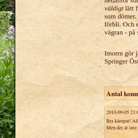
nedanför so
väldigt
lätt 
som dömer. S
förbli. Och 
vägran - på s
Imorrn gör j
Springer Öst
Antal kom
2010-09-05 21:
Bra kämpat! Alb
Men det är inte 