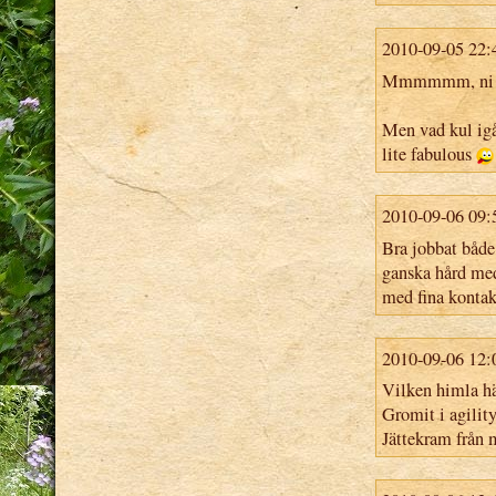
2010-09-05 22:
Mmmmmm, ni vet
Men vad kul igår
lite fabulous
2010-09-06 09:
Bra jobbat både
ganska hård med
med fina kontakt
2010-09-06 12:
Vilken himla hä
Gromit i agility
Jättekram från 