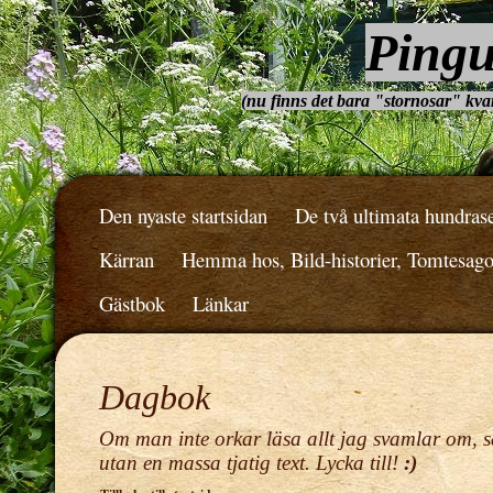
Pingu
(nu finns det bara "stornosar" kvar.
Den nyaste startsidan
De två ultimata hundras
Kärran
Hemma hos, Bild-historier, Tomtesag
Gästbok
Länkar
Dagbok
Om man inte orkar läsa allt jag svamlar om, s
utan en massa tjatig text. Lycka till!
:)