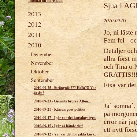
Tillbaka till startsidan
Sjua i A
2013
2010-09-05
2012
Jo, ni läste
2011
Fem fel - oc
2010
Detaljer och
December
allra först m
November
och Tina o N
Oktober
GRATTIS!!!
September
Fixa var det,
2010-09-25
-
Strängnäs??? Hallå?!! Var
är du?
---------------
2010-09-23
-
Gromits brorsa Albin...
Ja´ somna´. 
2010-09-21
-
Kärran goes politics
på morgonen.
2010-09-17
-
Igår var det kursdags igen
error när ja
2010-09-15
-
Igår så hände det!
ett nytt för
2010-09-12
-
Va´ var det för jäkla kurs..